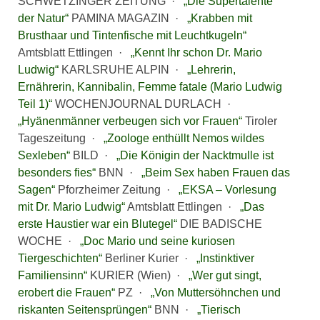
SCHWETZINGER ZEITUNG ·
„Die Supertalente
der Natur“
PAMINA MAGAZIN ·
„Krabben mit
Brusthaar und Tintenfische mit Leuchtkugeln“
Amtsblatt Ettlingen ·
„Kennt Ihr schon Dr. Mario
Ludwig“
KARLSRUHE ALPIN ·
„Lehrerin,
Ernährerin, Kannibalin, Femme fatale (Mario Ludwig
Teil 1)“
WOCHENJOURNAL DURLACH ·
„Hyänenmänner verbeugen sich vor Frauen“
Tiroler
Tageszeitung ·
„Zoologe enthüllt Nemos wildes
Sexleben“
BILD ·
„Die Königin der Nacktmulle ist
besonders fies“
BNN ·
„Beim Sex haben Frauen das
Sagen“
Pforzheimer Zeitung ·
„EKSA – Vorlesung
mit Dr. Mario Ludwig“
Amtsblatt Ettlingen ·
„Das
erste Haustier war ein Blutegel“
DIE BADISCHE
WOCHE ·
„Doc Mario und seine kuriosen
Tiergeschichten“
Berliner Kurier ·
„Instinktiver
Familiensinn“
KURIER (Wien) ·
„Wer gut singt,
erobert die Frauen“
PZ ·
„Von Muttersöhnchen und
riskanten Seitensprüngen“
BNN ·
„Tierisch