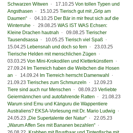
Schwarzen Witwen
·
17.10.25
Von tollen Typen und
Angsthasen
·
15.10.25
Tierisch gut mit „Grip am
Daumen“
·
04.10.25
Der Bär in mir freut sich auf die
Winterruhe
·
29.08.25
WAS IST WAS Echsen:
Kleine Drachen hautnah
·
09.08.25
Tierischer
Tausendsassa
·
10.05.25
Tierisch viel Spaß
·
15.04.25
Lebensnah und doch so fern
·
23.03.25
Tierische Helden mit menschlichen Zügen
·
03.03.25
Von Mini-Krokodilen und Kletterkünstlern
·
27.09.24
Im Tierreich haben die Weibchen die Hosen
an
·
14.09.24
Im Tierreich herrscht Damenwahl
·
21.09.23
Tierisches zum Schmunzeln
·
12.09.23
Tiere sind auch nur Menschen
·
08.09.23
Verliebte
Geiermännchen und autofahrende Ratten
·
21.08.23
Warum sind Emu und Känguru die Wappentiere
Australiens? EKSA-Vorlesung mit Dr. Mario Ludwig
·
24.05.23
„Die Supertalente der Natur“
·
22.05.23
„Warum Affen Sex mit Bananen bezahlen“
·
26.08.22
„Krabben mit Brusthaar und Tintenfische mit