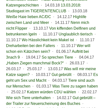
Katzengeschichten
·
14.03.18
13.03.2018:
Studiogast im TIGERENTENCLUB
·
13.03.18
Weiße Haie lieben AC/DC
·
14.12.17
Highlife
zwischen Land und Meer
·
14.11.17
Nenn mich
nicht Flipper
·
13.10.17
Von kiffenden Delfinen und
betrunkenen Igeln
·
11.10.17
Unglaublich tierisch
·
11.10.17
Wo Hässlichkeit kein Makel ist
·
11.10.17
Dreharbeiten bei den Fallers
·
11.10.17
Wer will
schon ein Kätzchen sein?
·
01.06.17
Auftritt bei
3nach 9
·
19.04.17
So sprechen Tiere
·
04.04.17
„Haben Ziegen manchmal Bock?“
·
26.03.17
·
26.03.17
·
25.03.17
·
13.03.17
Was will mir meine
Katze sagen?
·
10.03.17
Gut gebrüllt
·
08.03.17
Es
geht um Sex und Macht
·
04.03.17
Tiere sind auch
nur Menschen
·
01.03.17
Was Tiere zu sagen haben
·
25.02.17
Katzen würden CDU wählen
·
22.02.17
Wie sich Tiere unterhalten
·
14.02.17
Gut gebrüllt –
der Trailer zur Neuerscheinung des Buches
·