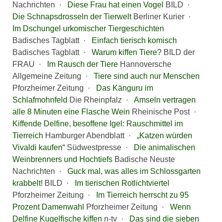
Nachrichten ·
Diese Frau hat einen Vogel
BILD ·
Die Schnapsdrosseln der Tierwelt
Berliner Kurier ·
Im Dschungel urkomischer Tiergeschichten
Badisches Tagblatt ·
Einfach tierisch komisch
Badisches Tagblatt ·
Warum kiffen Tiere?
BILD der
FRAU ·
Im Rausch der Tiere
Hannoversche
Allgemeine Zeitung ·
Tiere sind auch nur Menschen
Pforzheimer Zeitung ·
Das Känguru im
Schlafmohnfeld
Die Rheinpfalz ·
Amseln vertragen
alle 8 Minuten eine Flasche Wein
Rheinische Post ·
Kiffende Delfine, besoffene Igel: Rauschmittel im
Tierreich
Hamburger Abendblatt ·
„Katzen würden
Vivaldi kaufen“
Südwestpresse ·
Die animalischen
Weinbrenners und Hochtiefs
Badische Neuste
Nachrichten ·
Guck mal, was alles im Schlossgarten
krabbelt!
BILD ·
Im tierischen Rotlichtviertel
Pforzheimer Zeitung ·
Im Tierreich herrscht zu 95
Prozent Damenwahl
Pforzheimer Zeitung ·
Wenn
Delfine Kugelfische kiffen
n-tv ·
Das sind die sieben