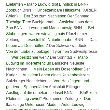
Elefanten – Mario Ludwig gibt Einblick in BNN-
Zoobuch
BNN ·
Unbezahlbare Hilfskräfte
KURIER
(Wien) ·
Der Zoo zum Nachlesen
Der Sonntag ·
Tüchtige Tiere
Buchjournal ·
Ansichten aus dem
Zoo
BNN ·
Lesung mit Mario Ludwig
BNN ·
Bei
Stubentigern waren wir völlig naiv
Pforzheimer
Zeitung ·
Lesestoff für Naturliebhaber
BNN ·
Das
Leben als Dosenöffner?
Der Schwarzwaldbote ·
Von der Liebe zu pelzigen Tyrannen
Südwestpresse
·
Wer besitzt hier wen?
Der Sonntag ·
Mario
Ludwig im Tigerentenclub
Badische Neueste
Nachrichten ·
Mein Leben als Dosenöffner
Der
Kurier ·
Aus dem Leben eines Katzenbesitzers
Salzburger Nachrichten ·
Von Heizfingern und
goldenen Spinnenfäden
Amtsblatt Ettlingen ·
Ausflug auf die unbekannte Insel
BNN ·
„Bloß kein
Pfotenschlag zuviel“
Pforzheimer Zeitung ·
Das
flauschige Unterhosen-Model – Autor Ludwig