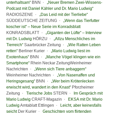
unterhaltsam“
BNN ·
„Neuer Bremen Zwei-Wissens-
Podcast mit Daniel Kähler und Dr. Mario Ludwig“
RADIOSZENE ·
„Das Leid mit der Tierliebe“
SÜDDEUTSCHE ZEITUNG ·
„Wenn das Tierfutter
koscher ist“ – Neue Serie im Konradsblatt
KONRADSBLATT ·
„Giganten der Lüfte“ – Interview
mit Dr. Ludwig
HÖRZU ·
„Allzu Menschliches im
Tierreich“
Saarbrücker Zeitung ·
„Wie Ratten Leben
retten“
Berliner Kurier ·
„Mario Ludwig liest im
Exotenhaus“
BNN ·
„Manche Vögel klingen wie ein
Smartphone“
Rhein Neckar ZeitungWeinheimer
Nachrichten ·
„Wenn sich Tiere anbaggern“
Weinheimer Nachrichten ·
„Von Nasenaffen und
Heringsgesang“
BNN ·
„Wer beim Krötenlecken
erwischt wird, wandert in den Knast“
Pforzheimer
Zeitung ·
Tierische Jobs
STERN ·
Im Gespräch mit
Mario Ludwig
CRAFT-Magazin ·
EKSA mit Dr. Mario
Ludwig
Amtablatt Ettlingen ·
Leicht, aber keinesfalls
seicht
Der Kurier ·
Geschichten vom flirtenden