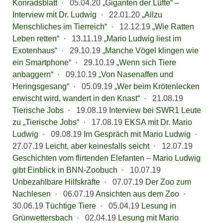
Konradsblatt
·
05.04.20
„Giganten der Lüfte“ –
Interview mit Dr. Ludwig
·
22.01.20
„Allzu
Menschliches im Tierreich“
·
12.12.19
„Wie Ratten
Leben retten“
·
13.11.19
„Mario Ludwig liest im
Exotenhaus“
·
29.10.19
„Manche Vögel klingen wie
ein Smartphone“
·
29.10.19
„Wenn sich Tiere
anbaggern“
·
09.10.19
„Von Nasenaffen und
Heringsgesang“
·
05.09.19
„Wer beim Krötenlecken
erwischt wird, wandert in den Knast“
·
21.08.19
Tierische Jobs
·
19.08.19
Interview bei SWR1 Leute
zu „Tierische Jobs“
·
17.08.19
EKSA mit Dr. Mario
Ludwig
·
09.08.19
Im Gespräch mit Mario Ludwig
·
27.07.19
Leicht, aber keinesfalls seicht
·
12.07.19
Geschichten vom flirtenden Elefanten – Mario Ludwig
gibt Einblick in BNN-Zoobuch
·
10.07.19
Unbezahlbare Hilfskräfte
·
07.07.19
Der Zoo zum
Nachlesen
·
06.07.19
Ansichten aus dem Zoo
·
30.06.19
Tüchtige Tiere
·
05.04.19
Lesung in
Grünwettersbach
·
02.04.19
Lesung mit Mario