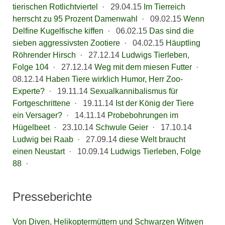
tierischen Rotlichtviertel
·
29.04.15
Im Tierreich
herrscht zu 95 Prozent Damenwahl
·
09.02.15
Wenn
Delfine Kugelfische kiffen
·
06.02.15
Das sind die
sieben aggressivsten Zootiere
·
04.02.15
Häuptling
Röhrender Hirsch
·
27.12.14
Ludwigs Tierleben,
Folge 104
·
27.12.14
Weg mit dem miesen Futter
·
08.12.14
Haben Tiere wirklich Humor, Herr Zoo-
Experte?
·
19.11.14
Sexualkannibalismus für
Fortgeschrittene
·
19.11.14
Ist der König der Tiere
ein Versager?
·
14.11.14
Probebohrungen im
Hügelbeet
·
23.10.14
Schwule Geier
·
17.10.14
Ludwig bei Raab
·
27.09.14
diese Welt braucht
einen Neustart
·
10.09.14
Ludwigs Tierleben, Folge
88
·
Presseberichte
Von Diven, Helikoptermüttern und Schwarzen Witwen