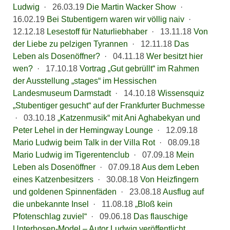
Ludwig
·
26.03.19
Die Martin Wacker Show
·
16.02.19
Bei Stubentigern waren wir völlig naiv
·
12.12.18
Lesestoff für Naturliebhaber
·
13.11.18
Von
der Liebe zu pelzigen Tyrannen
·
12.11.18
Das
Leben als Dosenöffner?
·
04.11.18
Wer besitzt hier
wen?
·
17.10.18
Vortrag „Gut gebrüllt“ im Rahmen
der Ausstellung „stages“ im Hessischen
Landesmuseum Darmstadt
·
14.10.18
Wissensquiz
„Stubentiger gesucht“ auf der Frankfurter Buchmesse
·
03.10.18
„Katzenmusik“ mit Ani Aghabekyan und
Peter Lehel in der Hemingway Lounge
·
12.09.18
Mario Ludwig beim Talk in der Villa Rot
·
08.09.18
Mario Ludwig im Tigerentenclub
·
07.09.18
Mein
Leben als Dosenöffner
·
07.09.18
Aus dem Leben
eines Katzenbesitzers
·
30.08.18
Von Heizfingern
und goldenen Spinnenfäden
·
23.08.18
Ausflug auf
die unbekannte Insel
·
11.08.18
„Bloß kein
Pfotenschlag zuviel“
·
09.06.18
Das flauschige
Unterhosen-Model – Autor Ludwig veröffentlicht