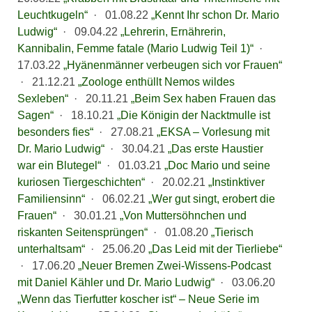
Leuchtkugeln“
·
01.08.22
„Kennt Ihr schon Dr. Mario
Ludwig“
·
09.04.22
„Lehrerin, Ernährerin,
Kannibalin, Femme fatale (Mario Ludwig Teil 1)“
·
17.03.22
„Hyänenmänner verbeugen sich vor Frauen“
·
21.12.21
„Zoologe enthüllt Nemos wildes
Sexleben“
·
20.11.21
„Beim Sex haben Frauen das
Sagen“
·
18.10.21
„Die Königin der Nacktmulle ist
besonders fies“
·
27.08.21
„EKSA – Vorlesung mit
Dr. Mario Ludwig“
·
30.04.21
„Das erste Haustier
war ein Blutegel“
·
01.03.21
„Doc Mario und seine
kuriosen Tiergeschichten“
·
20.02.21
„Instinktiver
Familiensinn“
·
06.02.21
„Wer gut singt, erobert die
Frauen“
·
30.01.21
„Von Muttersöhnchen und
riskanten Seitensprüngen“
·
01.08.20
„Tierisch
unterhaltsam“
·
25.06.20
„Das Leid mit der Tierliebe“
·
17.06.20
„Neuer Bremen Zwei-Wissens-Podcast
mit Daniel Kähler und Dr. Mario Ludwig“
·
03.06.20
„Wenn das Tierfutter koscher ist“ – Neue Serie im