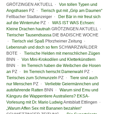
GRÖTZINGEN AKTUELL ·
Von tollen Typen und
Angsthasen
PZ ·
Tierisch gut mit „Grip am Daumen“
Fellbacher Stadtanzeiger ·
Der Bär in mir freut sich
auf die Winterruhe
PZ ·
WAS IST WAS Echsen:
Kleine Drachen hautnah
GRÖTZINGEN AKTUELL ·
Tierischer Tausendsassa
DIE BADISCHE WOCHE
·
Tierisch viel Spaß
Pforzheimer Zeitung ·
Lebensnah und doch so fern
SCHWARZWÄLDER
BOTE ·
Tierische Helden mit menschlichen Zügen
BNN ·
Von Mini-Krokodilen und Kletterkünstlern
BNN ·
Im Tierreich haben die Weibchen die Hosen
an
PZ ·
Im Tierreich herrscht Damenwahl
PZ ·
Tierisches zum Schmunzeln
PZ ·
Tiere sind auch
nur Menschen
PZ ·
Verliebte Geiermännchen und
autofahrende Ratten
BNN ·
Warum sind Emu und
Känguru die Wappentiere Australiens? EKSA-
Vorlesung mit Dr. Mario Ludwig
Amtsblatt Ettlingen ·
„Warum Affen Sex mit Bananen bezahlen“