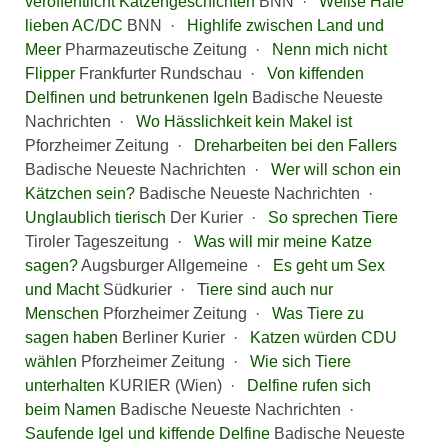
veröffentlicht Katzengeschichten
BNN ·
Weiße Haie
lieben AC/DC
BNN ·
Highlife zwischen Land und
Meer
Pharmazeutische Zeitung ·
Nenn mich nicht
Flipper
Frankfurter Rundschau ·
Von kiffenden
Delfinen und betrunkenen Igeln
Badische Neueste
Nachrichten ·
Wo Hässlichkeit kein Makel ist
Pforzheimer Zeitung ·
Dreharbeiten bei den Fallers
Badische Neueste Nachrichten ·
Wer will schon ein
Kätzchen sein?
Badische Neueste Nachrichten ·
Unglaublich tierisch
Der Kurier ·
So sprechen Tiere
Tiroler Tageszeitung ·
Was will mir meine Katze
sagen?
Augsburger Allgemeine ·
Es geht um Sex
und Macht
Südkurier ·
Tiere sind auch nur
Menschen
Pforzheimer Zeitung ·
Was Tiere zu
sagen haben
Berliner Kurier ·
Katzen würden CDU
wählen
Pforzheimer Zeitung ·
Wie sich Tiere
unterhalten
KURIER (Wien) ·
Delfine rufen sich
beim Namen
Badische Neueste Nachrichten ·
Saufende Igel und kiffende Delfine
Badische Neueste