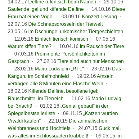
14.02.17
Delfine rufen sich beim Namen
·
29.10.16
Saufende Igel und kiffende Delfine
·
14.10.16
Diese
Frau hat einen Vogel
·
03.09.16
Konzert-Lesung
·
12.07.16
Die Schnapsdrosseln der Tierwelt
·
23.05.16
Im Dschungel urkomischer Tiergeschichten
·
12.05.16
Einfach tierisch komisch
·
07.05.16
Warum kiffen Tiere?
·
10.04.16
Im Rausch der Tiere
·
07.03.16
Prominente Persönlichkeiten im
Gespräch
·
27.02.16
Tiere sind auch nur Menschen
·
23.02.16
Mario Ludwig in „RTL“
·
23.02.16
Das
Känguru im Schlafmohnfeld
·
19.02.16
Amseln
vertragen alle 8 Minuten eine Flasche Wein
·
18.02.16
Kiffende Delfine, besoffene Igel:
Rauschmittel im Tierreich
·
11.02.16
Mario Ludwig
bei 3nach9
·
01.02.16
„Genial gebaut“ in der
Spiegelbestsellerliste
·
09.11.15
„Katzen würden
Vivaldi kaufen“
·
22.10.15
Die animalischen
Weinbrenners und Hochtiefs
·
24.07.15
Guck mal,
was alles im Schlossgarten krabbelt!
·
09.05.15
Im