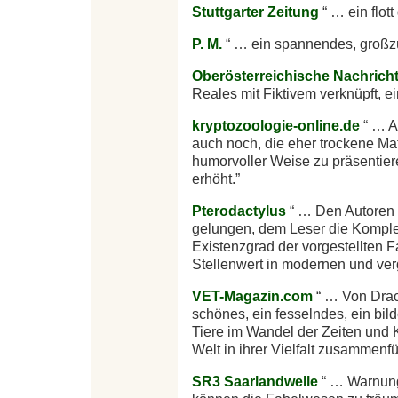
Stuttgarter Zeitung
… ein flot
P. M.
… ein spannendes, großzü
Oberösterreichische Nachrich
Reales mit Fiktivem verknüpft, 
kryptozoologie-online.de
… Al
auch noch, die eher trockene Mat
humorvoller Weise zu präsentie
erhöht.
Pterodactylus
… Den Autoren D
gelungen, dem Leser die Komplexi
Existenzgrad der vorgestellten F
Stellenwert in modernen und ve
VET-Magazin.com
… Von Drach
schönes, ein fesselndes, ein b
Tiere im Wandel der Zeiten und Ku
Welt in ihrer Vielfalt zusammenfü
SR3 Saarlandwelle
… Warnung: