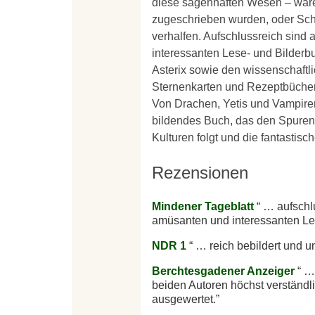
diese sagenhaften Wesen – war
zugeschrieben wurden, oder Sch
verhalfen. Aufschlussreich sind
interessanten Lese- und Bilderb
Asterix sowie den wissenschaftl
Sternenkarten und Rezeptbücher
Von Drachen, Yetis und Vampiren 
bildendes Buch, das den Spure
Kulturen folgt und die fantastisc
Rezensionen
Mindener Tageblatt
… aufschlu
amüsanten und interessanten Le
NDR 1
… reich bebildert und u
Berchtesgadener Anzeiger
… 
beiden Autoren höchst verständl
ausgewertet.