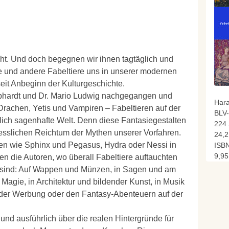
cht. Und doch begegnen wir ihnen tagtäglich und
ie und andere Fabeltiere uns in unserer modernen
seit Anbeginn der Kulturgeschichte.
ebhardt und Dr. Mario Ludwig nachgegangen und
Hara
Drachen, Yetis und Vampiren – Fabeltieren auf der
BLV
lich sagenhafte Welt. Denn diese Fantasiegestalten
224 
esslichen Reichtum der Mythen unserer Vorfahren.
24,2
uren wie Sphinx und Pegasus, Hydra oder Nessi in
ISBN
9,95
n die Autoren, wo überall Fabeltiere auftauchten
h sind: Auf Wappen und Münzen, in Sagen und am
Magie, in Architektur und bildender Kunst, in Musik
in der Werbung oder den Fantasy-Abenteuern auf der
nd ausführlich über die realen Hintergründe für