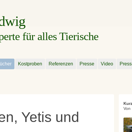
udwig
rte für alles Tierische
ücher
Kostproben
Referenzen
Presse
Video
Press
Kur
Von 
n, Yetis und