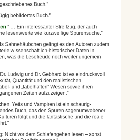
t geschriebenes Buch.
gig bebildertes Buch.
ten
… Ein interessanter Streifzug, der auch
eine lesenswerte wie kurzweilige Spurensuche.
s Sahnehäubchen gelingt es den Autoren zudem
erie wissenschaftlich-historischer Daten in
ren, was die Lesefreude noch weiter ungemein
r. Ludwig und Dr. Gebhard ist es eindrucksvoll
tät, Quantität und den realistischen
abel- und „fabelhaften“ Wesen sowie ihren
rgangenen Zeiten aufzuzeigen.
en, Yetis und Vampiren ist ein schaurig-
ildendes Buch, das den Spuren sagenumwobener
lturen folgt und die fantastische und die reale
hrt.
 Nicht vor dem Schlafengehen lesen – sonst