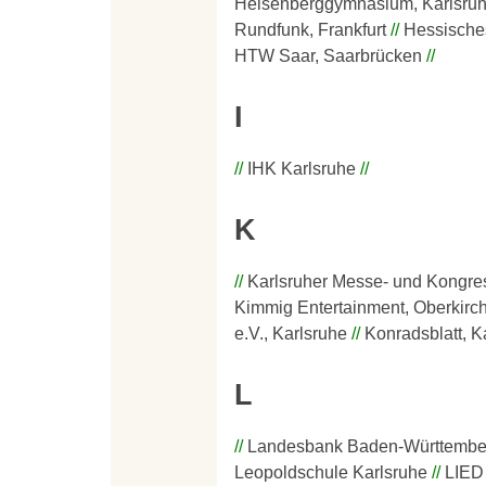
Heisenberggymnasium, Karlsru
Rundfunk, Frankfurt
Hessische
HTW Saar, Saarbrücken
I
IHK Karlsruhe
K
Karlsruher Messe- und Kongr
Kimmig Entertainment, Oberkirc
e.V., Karlsruhe
Konradsblatt, K
L
Landesbank Baden-Württemberg
Leopoldschule Karlsruhe
LIED