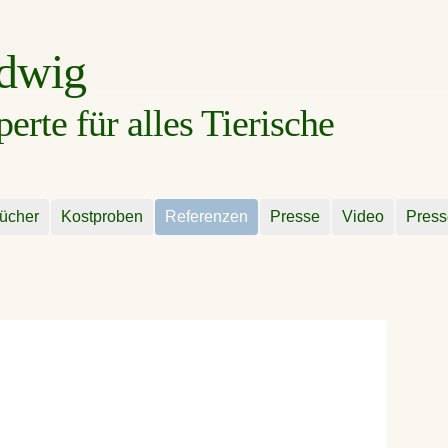
udwig
rte für alles Tierische
ücher
Kostproben
Referenzen
Presse
Video
Press