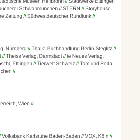
Städtische Museen Heilbronn
Stadtwerke Ettlingen
bücherei Schwabmünchen
STERN
Storyhouse
e Zeitung
Südwestdeutscher Rundfunk
ag, Nürnberg
Thalia-Buchhandlung Berlin-Steglitz
t
Theiss Verlag, Darmstadt
te Neues Verlag,
öschl, Ettlingen
Tierwelt Schweiz
Tom und Perla
nchen
erreich, Wien
Volksbank Karlsruhe Baden-Baden
VOX, Köln