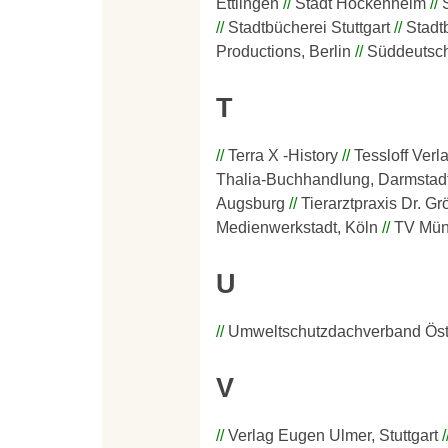
Ettlingen
Stadt Hockenheim
Stadtbücherei Stuttgart
Stadt
Productions, Berlin
Süddeutsch
T
Terra X -History
Tessloff Verl
Thalia-Buchhandlung, Darmstad
Augsburg
Tierarztpraxis Dr. Gr
Medienwerkstadt, Köln
TV Mü
U
Umweltschutzdachverband Öst
V
Verlag Eugen Ulmer, Stuttgart