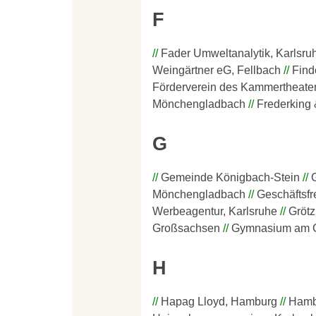
F
Fader Umweltanalytik, Karlsru
Weingärtner eG, Fellbach
Find
Förderverein des Kammertheate
Mönchengladbach
Frederking
G
Gemeinde Königbach-Stein
Mönchengladbach
Geschäftsfr
Werbeagentur, Karlsruhe
Grötz
Großsachsen
Gymnasium am G
H
Hapag Lloyd, Hamburg
Hamb