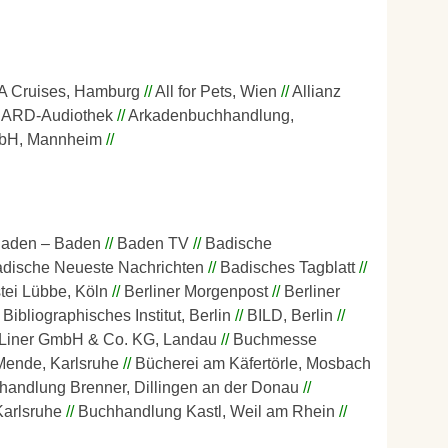
A Cruises, Hamburg
All for Pets, Wien
Allianz
ARD-Audiothek
Arkadenbuchhandlung,
mbH, Mannheim
aden – Baden
Baden TV
Badische
dische Neueste Nachrichten
Badisches Tagblatt
tei Lübbe, Köln
Berliner Morgenpost
Berliner
Bibliographisches Institut, Berlin
BILD, Berlin
Liner GmbH & Co. KG, Landau
Buchmesse
Mende, Karlsruhe
Bücherei am Käfertörle, Mosbach
andlung Brenner, Dillingen an der Donau
arlsruhe
Buchhandlung Kastl, Weil am Rhein