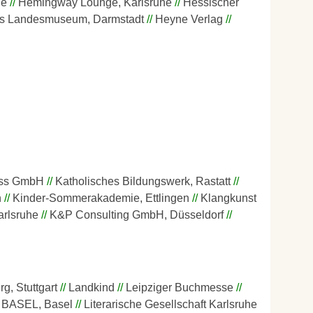
he
Hemingway Lounge, Karlsruhe
Hessischer
s Landesmuseum, Darmstadt
Heyne Verlag
ess GmbH
Katholisches Bildungswerk, Rastatt
h
Kinder-Sommerakademie, Ettlingen
Klangkunst
arlsruhe
K&P Consulting GmbH, Düsseldorf
, Stuttgart
Landkind
Leipziger Buchmesse
 BASEL, Basel
Literarische Gesellschaft Karlsruhe