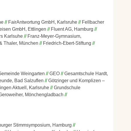
he
FairAntwortung GmbH, Karlsruhe
Fellbacher
eisen GmbH, Ettlingen
Fluent AG, Hamburg
rs Karlsuhe
Franz-Meyer-Gymnasium,
 & Thaler, München
Friedrich-Ebert-Stiftung
Gemeinde Weingarten
GEO
Gesamtschule Hardt,
eunde, Bad Salzuflen
Götzinger und Komplizen –
ingen Aktuell, Karlsruhe
Grundschule
eroweiher, Mönchengladbach
urger Stimmsymposium, Hamburg