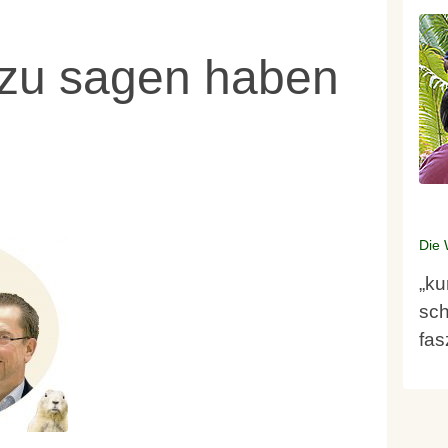
 zu sagen haben
Die 
„ku
sch
fas