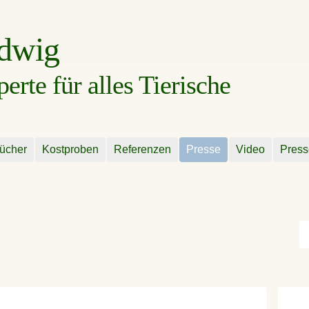
udwig
rte für alles Tierische
ücher
Kostproben
Referenzen
Presse
Video
Press