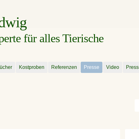
udwig
rte für alles Tierische
ücher
Kostproben
Referenzen
Presse
Video
Press