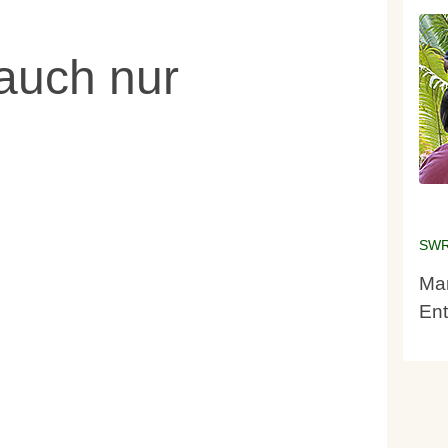
 auch nur
SWR
Mar
Ent