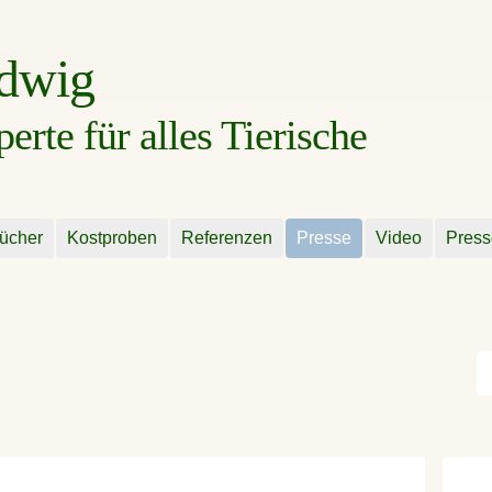
udwig
rte für alles Tierische
ücher
Kostproben
Referenzen
Presse
Video
Press